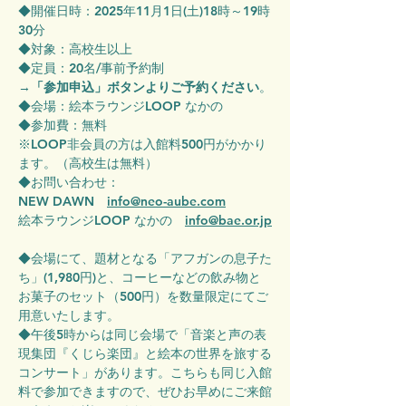
◆開催日時：2025年11月1日(土)18時～19時
30分
◆対象：高校生以上
◆定員：20名/事前予約制
→
「参加申込」ボタンよりご予約ください
。
◆会場：絵本ラウンジLOOP なかの
◆参加費：無料
※LOOP非会員の方は入館料500円がかかり
ます。（高校生は無料）
◆お問い合わせ：
NEW DAWN　
info@neo-aube.com
絵本ラウンジLOOP なかの　
info@bae.or.jp
◆会場にて、題材となる「アフガンの息子た
ち」(1,980円)と、コーヒーなどの飲み物と
お菓子のセット（500円）を数量限定にてご
用意いたします。
◆午後5時からは同じ会場で「音楽と声の表
現集団『くじら楽団』と絵本の世界を旅する
コンサート」があります。こちらも同じ入館
料で参加できますので、ぜひお早めにご来館