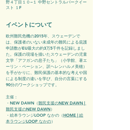
野４丁目１０−１ 中野セントラルパークイー
スト １F
イベントについて
欧州難民危機の2015年、スウェーデンで
は、保護者のいない未成年の難民による庇護
申請数がEU最大の約3万5千件を記録しまし
た。保護の現場を描いたスウェーデンの児童
文学「アフガンの息子たち」（小学館、著エ
ーリン・ペーション、訳ヘレンハルメ美穂）
を手がかりに、難民保護の基本的な考えや国
による制度の違いを学び、自分の言葉にする
90分のワークショップです。
主催：
・NEW DAWN（
難民支援のNEW DAWN | 
難民支援のNEW DAWN
）
・絵本ラウンジLOOP なかの（
HOME | 絵
本ラウンジLOOP なかの
）