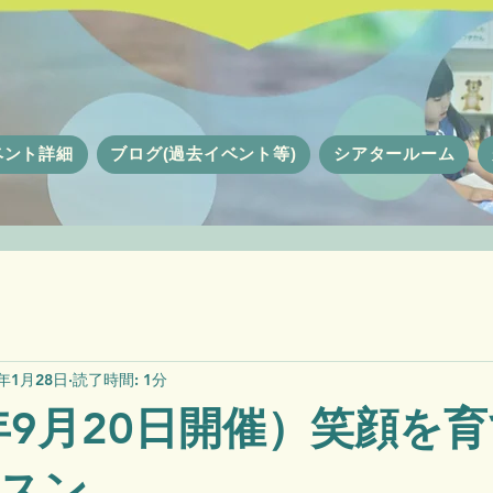
ベント詳細
ブログ(過去イベント等)
シアタールーム
5年1月28日
読了時間: 1分
4年9月20日開催）笑顔を
スン