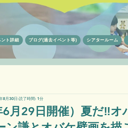
ベント詳細
ブログ(過去イベント等)
シアタールーム
4年8月30日
読了時間: 1分
4年6月29日開催）夏だ‼オ
ーン謙とオバケ壁画を描