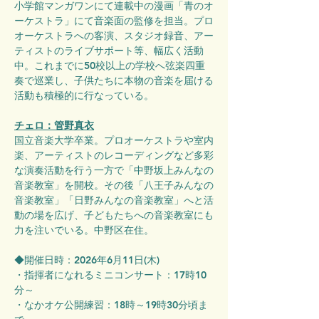
小学館マンガワンにて連載中の漫画「青のオ
ーケストラ」にて音楽面の監修を担当。プロ
オーケストラへの客演、スタジオ録音、アー
ティストのライブサポート等、幅広く活動
中。これまでに50校以上の学校へ弦楽四重
奏で巡業し、子供たちに本物の音楽を届ける
活動も積極的に行なっている。
チェロ：管野真衣
国立音楽大学卒業。プロオーケストラや室内
楽、アーティストのレコーディングなど多彩
な演奏活動を行う一方で「中野坂上みんなの
音楽教室」を開校。その後「八王子みんなの
音楽教室」「日野みんなの音楽教室」へと活
動の場を広げ、子どもたちへの音楽教室にも
力を注いでいる。中野区在住。
◆開催日時：2026年6月11日(木) 
・指揮者になれるミニコンサート：17時10
分～
・なかオケ公開練習：18時～19時30分頃ま