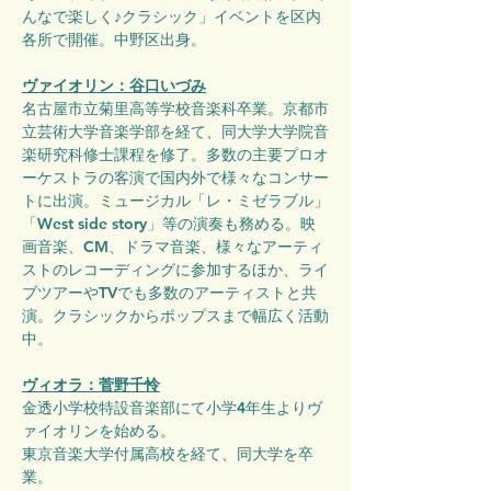
んなで楽しく♪クラシック」イベントを区内
各所で開催。中野区出身。
ヴァイオリン：谷口いづみ
名古屋市立菊里高等学校音楽科卒業。京都市
立芸術大学音楽学部を経て、同大学大学院音
楽研究科修士課程を修了。多数の主要プロオ
ーケストラの客演で国内外で様々なコンサー
トに出演。ミュージカル「レ・ミゼラブル」
「West side story」等の演奏も務める。映
画音楽、CM、ドラマ音楽、様々なアーティ
ストのレコーディングに参加するほか、ライ
ブツアーやTVでも多数のアーティストと共
演。クラシックからポップスまで幅広く活動
中。
ヴィオラ：菅野千怜
金透小学校特設音楽部にて小学4年生よりヴ
ァイオリンを始める。
東京音楽大学付属高校を経て、同大学を卒
業。