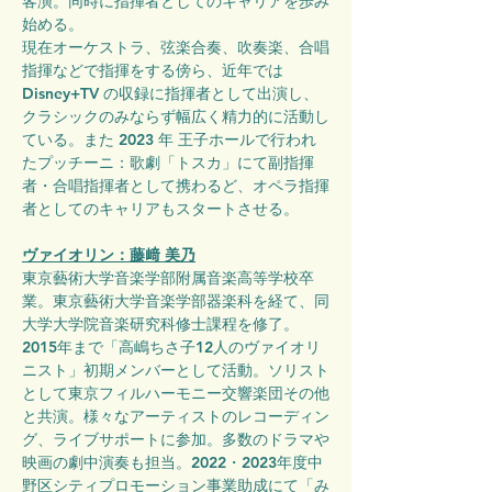
客演。同時に指揮者としてのキャリアを歩み
始める。
現在オーケストラ、弦楽合奏、吹奏楽、合唱
指揮などで指揮をする傍ら、近年では 
Disney+TV の収録に指揮者として出演し、
クラシックのみならず幅広く精力的に活動し
ている。また 2023 年 王子ホールで行われ
たプッチーニ：歌劇「トスカ」にて副指揮
者・合唱指揮者として携わるど、オペラ指揮
者としてのキャリアもスタートさせる。
ヴァイオリン：藤﨑 美乃
東京藝術大学音楽学部附属音楽高等学校卒
業。東京藝術大学音楽学部器楽科を経て、同
大学大学院音楽研究科修士課程を修了。
2015年まで「高嶋ちさ子12人のヴァイオリ
ニスト」初期メンバーとして活動。ソリスト
として東京フィルハーモニー交響楽団その他
と共演。様々なアーティストのレコーディン
グ、ライブサポートに参加。多数のドラマや
映画の劇中演奏も担当。2022・2023年度中
野区シティプロモーション事業助成にて「み