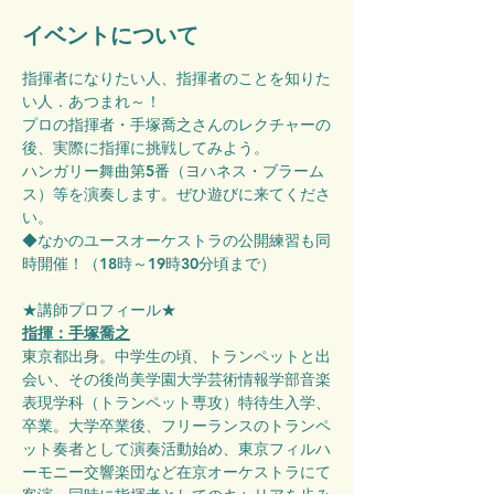
イベントについて
指揮者になりたい人、指揮者のことを知りた
い人．あつまれ～！
プロの指揮者・手塚喬之さんのレクチャーの
後、実際に指揮に挑戦してみよう。
ハンガリー舞曲第5番（ヨハネス・ブラーム
ス）等を演奏します。ぜひ遊びに来てくださ
い。
◆なかのユースオーケストラの公開練習も同
時開催！（18時～19時30分頃まで）
★講師プロフィール★
指揮：手塚喬之
東京都出身。中学生の頃、トランペットと出
会い、その後尚美学園大学芸術情報学部音楽
表現学科（トランペット専攻）特待生入学、
卒業。大学卒業後、フリーランスのトランペ
ット奏者として演奏活動始め、東京フィルハ
ーモニー交響楽団など在京オーケストラにて