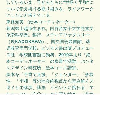
しているいま、子どもたちに“世界と平和”に
ついて伝え続ける取り組みを、ライフワーク
にしたいと考えている。
東條知美 （絵本コーディネーター）
新潟県上越市生まれ。白百合女子大学児童文
化学科卒業。銀行、メディアファクトリー
（現KADOKAWA）、国立国会図書館、幼
児教育専門学校、ビジネス書出版プロデュー
ス社、学校図書館に勤務。2010年より「絵
本コーディネーター」の肩書で活動。バンタ
ンデザイン研究所・絵本コース講師。
絵本を「子育て支援」「ジェンダー」「多様
性」「平和」等の社会的視点から読み解くス
タイルで講演、執筆、イベントに携わる。主
なテーマに「自分らしさを育む絵本」「発達
と絵本」「表現とジェンダー」等。学校司書
歴15年。「読む力は人を生かす」と考え支
援者のための絵本講座、保育士・幼稚園教
諭・図書館従事者への研修も積極的に行う。
新聞、雑誌に掲載の他、日テレ『午前0時の
森』『ズームイン‼サタデー』、BSフジ『タ