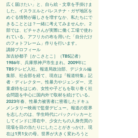
広く届けたい」と、自ら絵・文章を手掛けま
した。イスラエルとパレスチナ・ガザ地区を
めぐる情勢が厳しさを増すなか、私たちにで
きることとは？一緒に考えてみませんか。２
部では、ピチャさんが実際に働く工場で使わ
れている、アフリカの布を用いた「自分だけ
のフォトフレーム」作りを行います。
講師プロフィール
加古紗都子［かこさとこ］（TBS記者）
1986年、兵庫県神戸市生まれ。2009年に
TBSテレビ入社。報道局政治部、デジタル編
集部、社会部を経て、現在は『報道特集』記
者・ディレクター。性暴力やジェンダー、児
童虐待をはじめ、女性や子どもを取り巻く社
会問題を中心に国内外で取材を続けている。
2023年春、性暴力被害者に密着したドキュ
メンタリー映画で監督デビュー。報道の世界
を志したのは、学生時代にバックパッカーと
してインドに滞在中、少女たちの人身売買の
現場を目の当たりにしたことがきっかけ。現
在は1男1女の母。世界が大きく変わろうと