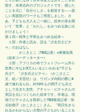
とりが新たな目で世界を捉えなおすことを目
指す、未来志向のプロジェクトです。感じた
ことを元に「自分らしさ」を創造する――楽
しい実践型のワークもご用意しました。さ
あ、子どもも大人もご一緒に。絵本の扉を開
いて「世界」と「わたし」をみつめる旅に出
かけましょう！
第１回～戦争と平和をみつめる絵本～
　１部：作者と読み、語る『少女兵士ピチ
ャ』のおはなし
　　　　かこさとこ（TBS記者）×東條知美
（絵本コーディネーター）
　２部：アフリカの布でフォトフレーム作り
世界に今なお9万人いるといわれる“子ども
兵士”。『少女兵士ピチャ』（かこさとこ 
文、絵／文芸社）は、ウガンダ内戦の際に8
歳で連れ去られ、約10年もの間子ども兵士
として生きた女性、アチャン・ピチャさんの
実話を元につくられた絵本です。作者は、現
地でピチャさんを取材したTBS報道記者・加
古紗都子（かこさとこ）さん。「明日生きら
れるかわからない大勢の子どもがいることを