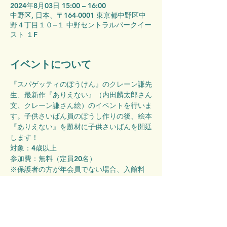
2024年8月03日 15:00 – 16:00
中野区, 日本、〒164-0001 東京都中野区中
野４丁目１０−１ 中野セントラルパークイー
スト １F
イベントについて
『スパゲッティのぼうけん』のクレーン謙先
生、最新作『ありえない』（内田麟太郎さん
文、クレーン謙さん絵）のイベントを行いま
す。子供さいばん員のぼうし作りの後、絵本
『ありえない』を題材に子供さいばんを開廷
します！
対象：4歳以上
参加費：無料（定員20名）
※保護者の方が年会員でない場合、入館料
500円を頂戴いたします。
※当日、当館スタッフによる写真および動画
撮影があります。HP・SNSに掲載されます
のでご了承ください。
※未就学児の利用は保護者の同伴必須でお願