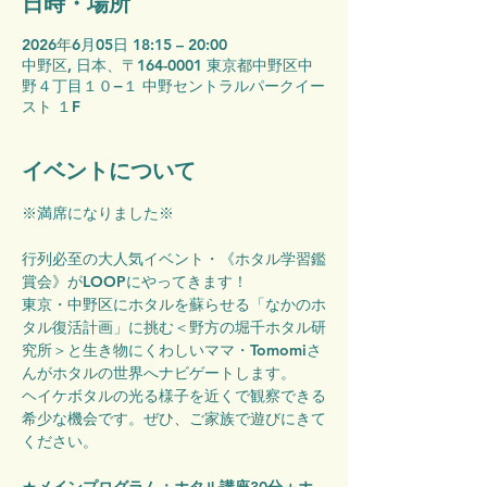
日時・場所
2026年6月05日 18:15 – 20:00
中野区, 日本、〒164-0001 東京都中野区中
野４丁目１０−１ 中野セントラルパークイー
スト １F
イベントについて
※満席になりました※
行列必至の大人気イベント・《ホタル学習鑑
賞会》がLOOPにやってきます！
東京・中野区にホタルを蘇らせる「なかのホ
タル復活計画」に挑む＜野方の堀千ホタル研
究所＞と生き物にくわしいママ・Tomomiさ
んがホタルの世界へナビゲートします。
ヘイケボタルの光る様子を近くで観察できる
希少な機会です。ぜひ、ご家族で遊びにきて
ください。