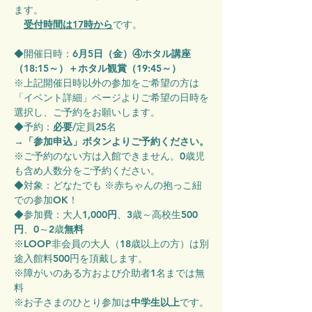
ます。
受付時間は17時から
です。
◆開催日時：
6月5日（金）④ホタル講座
（18:15～）＋ホタル観賞（19:45～）
※上記開催日時以外の参加をご希望の方は
「イベント詳細」ページよりご希望の日時を
選択し、ご予約をお願いします。
◆予約：
必要
/定員25名
→
「参加申込」ボタンよりご予約ください。
※ご予約のない方は入館できません。0歳児
も含め人数分をご予約ください。
◆対象：どなたでも ※赤ちゃんの抱っこ紐
での参加OK！
◆参加費：大人
1,000円
、3歳～高校生
500
円
、0～2歳
無料
※LOOP非会員の大人（18歳以上の方）は別
途入館料500円を頂戴します。
※障がいのある方および介助者1名までは無
料
※お子さまのひとり参加は
中学生以上
です。