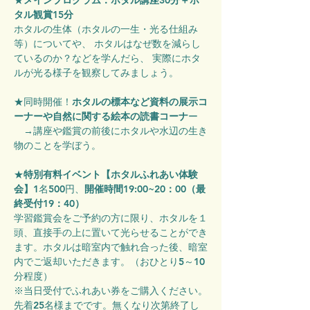
★
メインプログラム：ホタル講座30分＋ホ
タル観賞15分
ホタルの生体（ホタルの一生・光る仕組み
等）についてや、 ホタルはなぜ数を減らし
ているのか？などを学んだら、 実際にホタ
ルが光る様子を観察してみましょう。
★同時開催！
ホタルの標本など資料の展示コ
ーナーや自然に関する絵本の読書コーナ
ー
　→講座や鑑賞の前後にホタルや水辺の生き
物のことを学ぼう。
★
特別有料イベント【ホタルふれあい体験
会】
1名500円、
開催時間19:00~20：00（最
終受付19：40）
学習鑑賞会をご予約の方に限り、ホタルを１
頭、直接手の上に置いて光らせることができ
ます。ホタルは暗室内で触れ合った後、暗室
内でご返却いただきます。（おひとり5～10
分程度）
※当日受付でふれあい券をご購入ください。
先着25名様までです。無くなり次第終了し