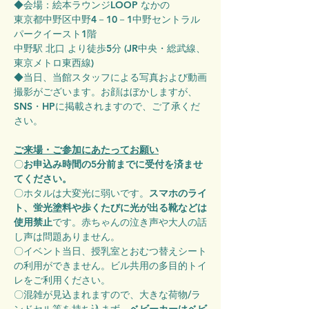
◆会場：絵本ラウンジLOOP なかの
東京都中野区中野4－10－1中野セントラル
パークイースト1階
中野駅 北口 より徒歩5分 ​(JR中央・総武線、
東京メトロ東西線)
◆当日、当館スタッフによる写真および動画
撮影がございます。お顔はぼかしますが、
SNS・HPに掲載されますので、ご了承くだ
さい。
ご来場・ご参加にあたってお願い
〇
お申込み時間の5分前までに受付を済ませ
てください。
〇ホタルは大変光に弱いです。
スマホのライ
ト、蛍光塗料や歩くたびに光が出る靴などは
使用禁止
です。赤ちゃんの泣き声や大人の話
し声は問題ありません。
〇イベント当日、授乳室とおむつ替えシート
の利用ができません。ビル共用の多目的トイ
レをご利用ください。
〇混雑が見込まれますので、大きな荷物/ラ