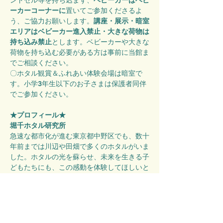
ンドセル等を持ち込まず、
ベビーカーはベビ
ーカーコーナーに
置いてご参加くださるよ
う、ご協力お願いします。
講座・展示・暗室
エリアはベビーカー進入禁止・大きな荷物は
持ち込み禁止
とします。ベビーカーや大きな
荷物を持ち込む必要がある方は事前に当館ま
でご相談ください。
〇ホタル観賞＆ふれあい体験会場は暗室で
す。小学3年生以下のお子さまは保護者同伴
でご参加ください。
★プロフィール★
堀千ホタル研究所
急速な都市化が進む東京都中野区でも、数十
年前までは川辺や田畑で多くのホタルがいま
した。ホタルの光を蘇らせ、未来を生きる子
どもたちにも、この感動を体験してほしいと
いう想いで活動しています。