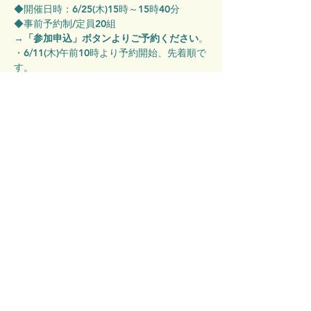
◆開催日時：6/25(木)15時～15時40分
◆事前予約制/定員20組
→
「参加申込」ボタンよりご予約ください
。
・6/11(木)午前10時より予約開始、先着順で
す。
◆対象年齢：0～6歳
◆参加費：無料
※LOOP非会員の大人は入館料500円を頂戴
します。
◆イベント当日は受付が混み合いますので、
開始15分前までを目安にご来館をお願いし
ます。
◆イベント当日、当館スタッフによる写真お
よび動画撮影がございます。SNSやHPに掲
載されますので、ご了承ください。（※お顔
が写っている場合はぼやかして使用させてい
ただきます。）