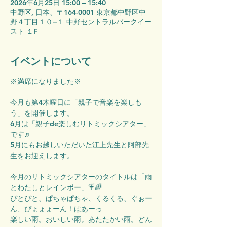
2026年6月25日 15:00 – 15:40
中野区, 日本、〒164-0001 東京都中野区中
野４丁目１０−１ 中野セントラルパークイー
スト １F
イベントについて
※満席になりました※
今月も第4木曜日に「親子で音楽を楽しも
う」を開催します。
6月は「親子de楽しむリトミックシアター」
です♬
5月にもお越しいただいた江上先生と阿部先
生をお迎えします。
今月のリトミックシアターのタイトルは「雨
とわたしとレインボー」☔🌈
ぴとぴと、ぱちゃぱちゃ、くるくる、ぐぉー
ん、ぴょょょーん！ぱあーっ
楽しい雨。おいしい雨。あたたかい雨。どん