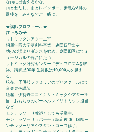
な雨に出会えるかな。
雨とわたし。雨とレインボー。素敵な6月の
最後を、みんなでご一緒に。
★講師プロフィール★
江上るみ子
リトミックシアター主宰
桐朋学園大学演劇科卒業、劇団四季出身
幼少の頃よりダンスを始め、劇団四季にてミ
ュージカルの舞台にたつ。
リトミック研究センターにデュプロマAを取
得。講師歴30年 生徒数は10,000人を超え
る。
現在、子供服ファミリアのプリスクールにて
音楽専任講師
経歴　伊勢丹ココイクリトミックシアター担
当、おもちゃのボーネルンドリトミック担当
など
モンテッソーリ教師としても活動中、
モンテッソーリラパーチェ認定教師、国際モ
ンテッソーリアシスタントコース修了。
マタニティヨガ・親子ヨガインストラクター