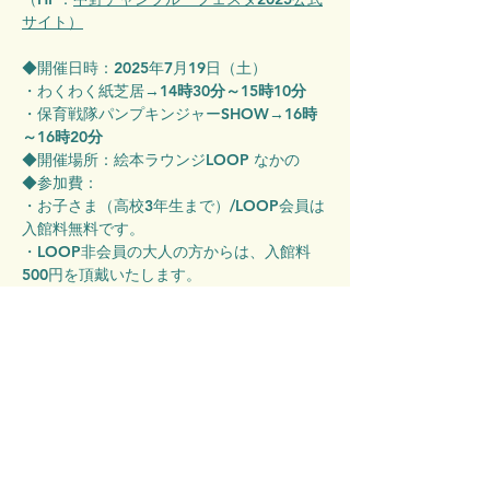
サイト
）
◆開催日時：2025年7月19日（土）
・わくわく紙芝居→
14時30分～15時10分
・保育戦隊パンプキンジャーSHOW→
16時
～16時20分
◆開催場所：絵本ラウンジLOOP なかの
◆参加費：
・お子さま（高校3年生まで）/LOOP会員は
入館料無料です。
・LOOP非会員の大人の方からは、入館料
500円を頂戴いたします。
・障がいのある方及び介助者1名までは入館
料無料です。
◆予約：
不要
です。
※受付が混み合いますので、開演15分前ま
でにご来館をお願いします。
◆対象：
どなたでも
・未就学児は保護者の同伴をお願いします。
・小学校3年生以下のお子さまは、保護者の
同伴をお勧めしております。