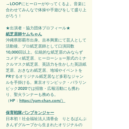
→LOOPにヒーローがやってくるよ。音楽に
合わせてみんなで体操や手遊びをして盛り上
がろう！
★出演者・協力団体プロフィール★
紙芝居師ヤムちゃん
沖縄県那覇市出身。吉本興業にて芸人として
活動後、プロ紙芝居師として口演回数
10,000回以上。伝統的な紙芝居のみならず
コメディ紙芝居、ヒーローショー形式のミナ
クルマスク紙芝居、英語力を生かした英語紙
芝居、おきなわ紙芝居、地域やイベントを
PRするオリジナル紙芝居など多彩なジャン
ルを手掛ける。東京オリンピック・パラリン
ピック2020では招致・広報活動にも携わ
り、聖火ランナーも務める。
（HP：
https://yam-chan.com/）
保育戦隊パンプキンジャー
日本初！社会福祉法人清香会　りとるぱんぷ
きんずグループから生まれたオリジナルの