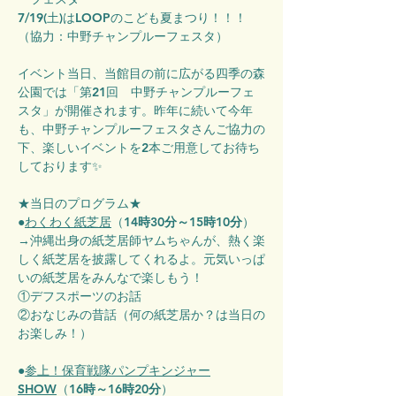
7/19(土)はLOOPのこども夏まつり！！！
（協力：中野チャンプルーフェスタ）
イベント当日、当館目の前に広がる四季の森
公園では「第21回　中野チャンプルーフェ
スタ」が開催されます。昨年に続いて今年
も、中野チャンプルーフェスタさんご協力の
下、楽しいイベントを2本ご用意してお待ち
しております✨
★当日のプログラム★
●
わくわく紙芝居
（
14時30分～15時10分
）
→沖縄出身の紙芝居師ヤムちゃんが、熱く楽
しく紙芝居を披露してくれるよ。元気いっぱ
いの紙芝居をみんなで楽しもう！
①デフスポーツのお話
②おなじみの昔話（何の紙芝居か？は当日の
お楽しみ！）
●
参上！保育戦隊パンプキンジャー
SHOW
（
16時～16時20分
）