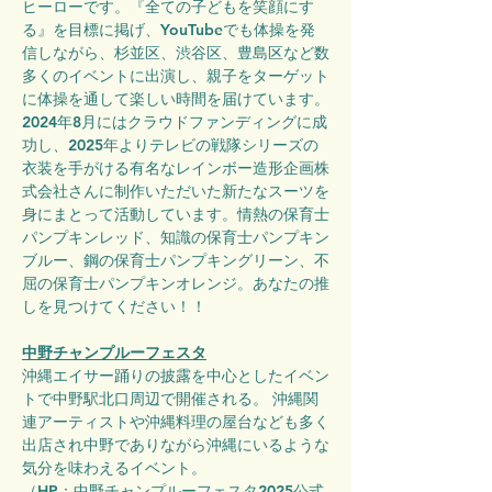
ヒーローです。『全ての子どもを笑顔にす
る』を目標に掲げ、YouTubeでも体操を発
信しながら、杉並区、渋谷区、豊島区など数
多くのイベントに出演し、親子をターゲット
に体操を通して楽しい時間を届けています。
2024年8月にはクラウドファンディングに成
功し、2025年よりテレビの戦隊シリーズの
衣装を手がける有名なレインボー造形企画株
式会社さんに制作いただいた新たなスーツを
身にまとって活動しています。情熱の保育士
パンプキンレッド、知識の保育士パンプキン
ブルー、鋼の保育士パンプキングリーン、不
屈の保育士パンプキンオレンジ。あなたの推
しを見つけてください！！
中野チャンプルーフェスタ
沖縄エイサー踊りの披露を中心としたイベン
トで中野駅北口周辺で開催される。 沖縄関
連アーティストや沖縄料理の屋台なども多く
出店され中野でありながら沖縄にいるような
気分を味わえるイベント。
（HP：
中野チャンプルーフェスタ2025公式