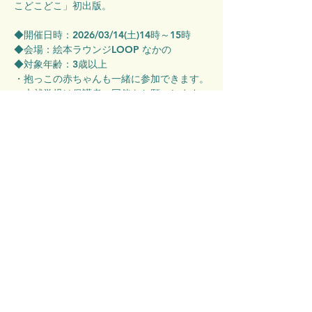
こどこどこ」初出版。
◆開催日時：2026/03/14(土)14時～15時
◆会場：絵本ラウンジLOOP なかの　
◆対象年齢：3歳以上
・抱っこの赤ちゃんも一緒に参加できます。
・未就学児は保護者の同伴をお願いします。
・小学校1～3年生は保護者の同伴をお勧め
しています。
・小学校4年生以上のお子様は1人参加がで
きます。
◆定員：35組/事前予約制
→
「参加申込」
ボタンよりご予約ください。
◆参加費：無料
・LOOP非会員の大人の方は入館料500円を
頂戴します。（現地でのお支払いです）
◆当日、当館スタッフによる写真および動画
撮影がございます。HP・SNSに掲載されま
すので、ご了承ください。