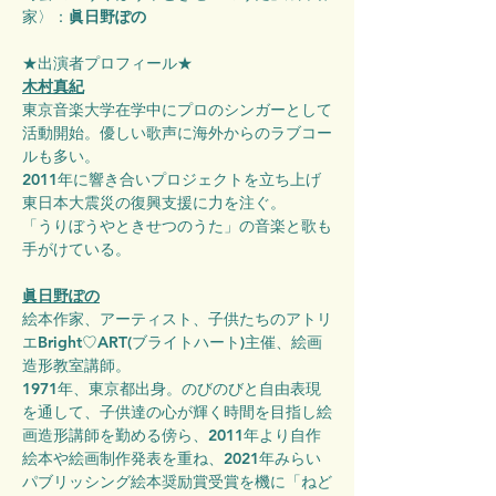
家〉：
眞日野ぽの
★出演者プロフィール★
木村真紀
東京音楽大学在学中にプロのシンガーとして
活動開始。優しい歌声に海外からのラブコー
ルも多い。
2011年に響き合いプロジェクトを立ち上げ
東日本大震災の復興支援に力を注ぐ。
「うりぼうやときせつのうた」の音楽と歌も
手がけている。
眞日野ぽの
絵本作家、アーティスト、子供たちのアトリ
エBright♡ART(ブライトハート)主催、絵画
造形教室講師。
1971年、東京都出身。のびのびと自由表現
を通して、子供達の心が輝く時間を目指し絵
画造形講師を勤める傍ら、2011年より自作
絵本や絵画制作発表を重ね、2021年みらい
パブリッシング絵本奨励賞受賞を機に「ねど