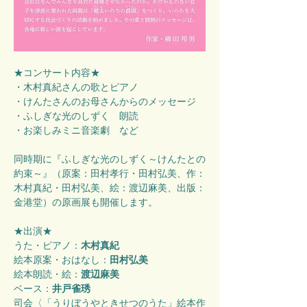
★コンサート内容★
・木村真紀さんの歌とピアノ
・けんたさんのお母さんからのメッセージ
・ふしぎな光のしずく　朗読
・お楽しみミニ音楽劇　など
同時期に『ふしぎな光のしずく～けんたとの
約束～』（原案：田村孝行・田村弘美、作：
木村真紀・田村弘美、絵：渡辺麻美、出版：
金港堂）の原画展も開催します。
★出演★
うた・ピアノ：
木村真紀
絵本原案・おはなし：
田村弘美
絵本朗読・絵：
渡辺麻美
ベース：
井戸雀琇
司会〈「うりぼうやときせつのうた」絵本作