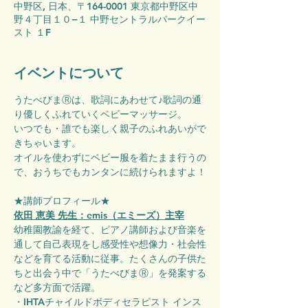
中野区, 日本、〒164-0001 東京都中野区中
野４丁目１０−１ 中野セントラルパークイー
スト １F
イベントについて
うたべびまⓇは、歌詞にあわせて♪歌詞の通
り優しくふれていくベビーマッサージ。
いつでも・誰でも楽しく親子のふれあいがで
きちゃいます。
オイルを使わずにベビー服を着たまま行うの
で、おうちでもカンタンに続けられますよ！
★講師プロフィール★
依田 恵美 先生：emis（エミーズ）主宰
幼稚園教諭を経て、ピアノ講師および音楽を
通して自己表現をし感受性や想像力・社会性
などを育てる活動に従事。たくさんの子供た
ちと出会う中で「うたべびまⓇ」を発案する
など多方面で活躍。
・IHTAチャイルドボディセラピスト インス