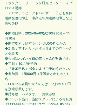
トラクター・リトミック研究センターディプ
ロマＡ講師 　
・アロマテラピーアドバイザー・子ども身体
運動発達指導士・中高老年期運動指導士など
資格多数　  
◆開催日時：2026/06/09(火)10時30分～11
時10分
◆開催場所：絵本ラウンジLOOP なかの
◆対象：首すわり～おすわりまでの赤ちゃん
と保護者
※今回は
ハイハイ前の赤ちゃんが対象
です。
◆定員：10組/要予約
→
「参加申込」ボタンよりご予約ください。
◆参加費：1組500円（保護者と赤ちゃん1
名）
※LOOP非会員の大人の方は、入館料500円
を別途頂戴します。
◆持ち物：バスタオル・お飲み物
◆イベント当日、当館スタッフによる写真お
よび動画撮影がございます。SNSやHPに掲