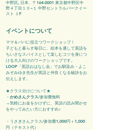
中野区, 日本、〒164-0001 東京都中野区中
野４丁目１０−１ 中野セントラルパークイー
スト １F
イベントについて
ママ＆パパに役立つワークショップ！
子どもと暮らす毎日に、絵本を通して英語を
ちいさなスパイスとして楽しむコツを身につ
ける大人向けのワークショップです。
LOOP「英語おはなし会」でお馴染み・よこ
みぞみゆき先生が英語と仲良くなる秘訣をお
伝えします。　
★クラス分けについて★
・
かめさんクラス
/参加費無料
→気軽にお金をかけずに、英語の読み聞かせ
をやってみたい方におすすめ♪
・うさぎさんクラス/参加費1,000円＋1,000
円（テキスト代）