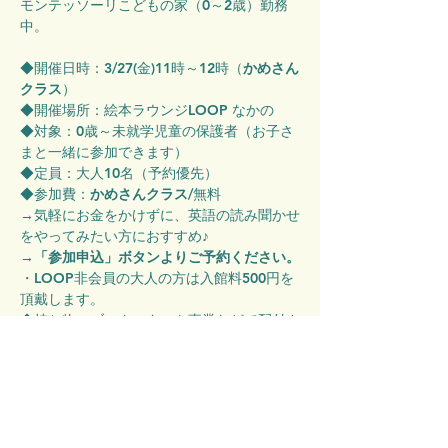
モンテッソーリこどもの家（0～2歳）勤務
中。
◆開催日時：3/27(金)11時～12時（
かめさん
クラス
）
◆開催場所：絵本ラウンジLOOP なかの
◆対象：0歳～未就学児童の保護者（お子さ
まと一緒に参加できます）
◆定員：大人10名（予約優先）
◆参加費：
かめさんクラス
/無料
→気軽にお金をかけずに、英語の読み聞かせ
をやってみたい方におすすめ♪
→
「参加申込」ボタンよりご予約ください。
・LOOP非会員の大人の方は入館料500円を
頂戴します。
◆持ち物：ブックスタート事業などで配付さ
れた赤ちゃん向けの絵本（日本語・英語どち
らでも可）をお持ちでしたらご持参くださ
い。※ご持参いただかなくても参加いただけ
ます。
◆イベント当日、当館スタッフによる写真お
よび動画撮影がございます。SNSやHPに掲