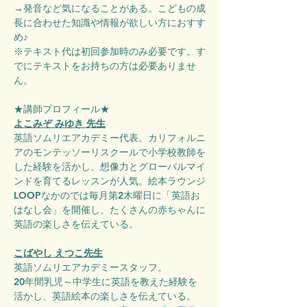
→発音など気になることがある。こどもの成
長に合わせた知識や情報が欲しい方におすす
め♪
※テキスト代は初回参加時のみ必要です。す
でにテキストをお持ちの方は必要ありませ
ん。
★講師プロフィール★
よこみぞ みゆき 先生
英語ソムリエアカデミー代表。カリフォルニ
アのモンテッソーリスクールで小学校教師を
した経験を活かし、想像力とグローバルマイ
ンドを育てるレッスンが人気。絵本ラウンジ
LOOPなかのでは毎月第2木曜日に「英語お
はなし会」を開催し、たくさんの赤ちゃんに
英語の楽しさを伝えている。
こばやし えつこ先生
英語ソムリエアカデミースタッフ。
20年間乳児～中学生に英語を教えた経験を
活かし、英語絵本の楽しさを伝えている。