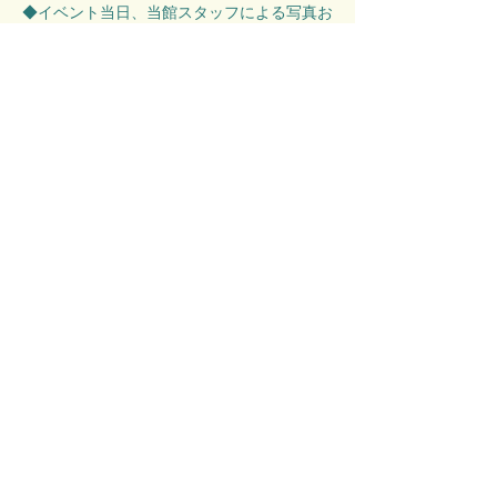
◆イベント当日、当館スタッフによる写真お
よび動画撮影がございます。SNSやHPに掲
載されますので、ご了承ください。