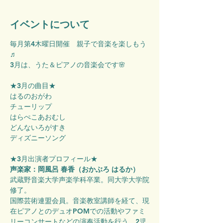
イベントについて
毎月第4木曜日開催　親子で音楽を楽しもう
♬
3月は、うた＆ピアノの音楽会です🌸
★3月の曲目★
はるのおがわ
チューリップ
はらぺこあおむし
どんないろがすき
ディズニーソング
★3月出演者プロフィール★
声楽家：岡風呂 春香（おかぶろ はるか）
武蔵野音楽大学声楽学科卒業。同大学大学院
修了。
国際芸術連盟会員。音楽教室講師を経て、現
在ピアノとのデュオPOMでの活動やファミ
リーコンサートなどの演奏活動を行う。2児