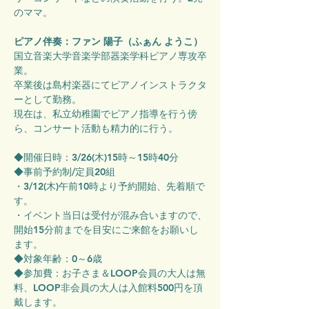
のママ。
ピアノ伴奏：ファン 陽子（ふぁん ようこ）
国立音楽大学音楽学部器楽学科ピアノ専攻卒
業。
卒業後は島村楽器にてピアノインストラクタ
ーとして勤務。
現在は、私立幼稚園でピアノ指導を行う傍
ら、コンサート活動も精力的に行う。
◆開催日時：3/26(木)15時～15時40分
◆事前予約制/定員20組
・3/12(木)午前10時より予約開始、先着順で
す。
・イベント当日は受付が混み合いますので、
開始15分前までを目安にご来館をお願いし
ます。
◆対象年齢：0～6歳
◆参加費：お子さま＆LOOP会員の大人は無
料、LOOP非会員の大人は入館料500円を頂
戴します。