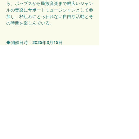
ら、ポップスから民族音楽まで幅広いジャン
ルの音楽にサポートミュージシャンとして参
加し、枠組みにとらわれない自由な活動とそ
の時間を楽しんでいる。
◆開催日時：2025年3月15日
※こちらは14時～開催回のご予約フォーム
です。
◆開催場所：絵本ラウンジLOOP なかの
◆参加費：お子さま（高校3年生まで）は入
館料無料です。
　非会員の大人の方からは、入館料500円を
頂戴いたします。現地でのお支払いとなりま
す。
◆対象：4歳～小学校6年生（各回10組/事前
予約制）
※「読み聞かせと音楽」のみ参加の場合は、
ご予約不要です。
・ご予約は先着順です。
・未就学児は保護者の同伴をお願いいたしま