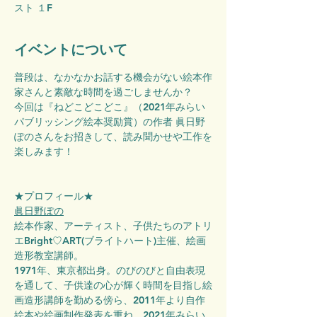
スト １F
イベントについて
普段は、なかなかお話する機会がない絵本作
家さんと素敵な時間を過ごしませんか？
今回は『ねどこどこどこ』（2021年みらい
パブリッシング絵本奨励賞）の作者 眞日野
ぽのさんをお招きして、読み聞かせや工作を
楽しみます！
★プロフィール★
眞日野ぽの
絵本作家、アーティスト、子供たちのアトリ
エBright♡ART(ブライトハート)主催、絵画
造形教室講師。
1971年、東京都出身。のびのびと自由表現
を通して、子供達の心が輝く時間を目指し絵
画造形講師を勤める傍ら、2011年より自作
絵本や絵画制作発表を重ね、2021年みらい