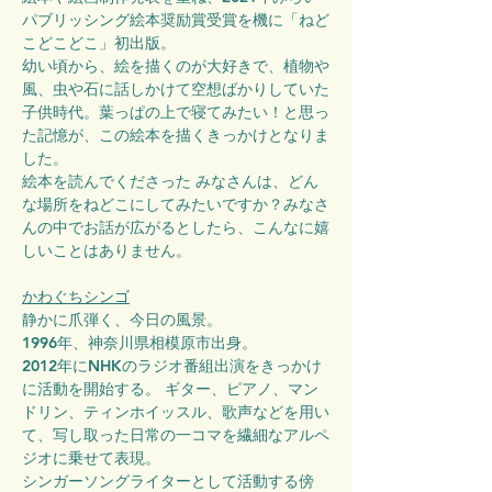
パブリッシング絵本奨励賞受賞を機に「ねど
こどこどこ」初出版。
幼い頃から、絵を描くのが大好きで、植物や
風、虫や石に話しかけて空想ばかりしていた
子供時代。葉っぱの上で寝てみたい！と思っ
た記憶が、この絵本を描くきっかけとなりま
した。
絵本を読んでくださった みなさんは、どん
な場所をねどこにしてみたいですか？みなさ
んの中でお話が広がるとしたら、こんなに嬉
しいことはありません。　
かわぐちシンゴ
静かに爪弾く、今日の風景。
1996年、神奈川県相模原市出身。
2012年にNHKのラジオ番組出演をきっかけ
に活動を開始する。 ギター、ピアノ、マン
ドリン、ティンホイッスル、歌声などを用い
て、写し取った日常の一コマを繊細なアルペ
ジオに乗せて表現。
シンガーソングライターとして活動する傍