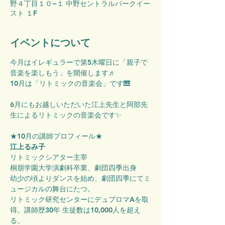
野４丁目１０−１ 中野セントラルパークイー
スト １F
イベントについて
今月はイレギュラーで第5木曜日に「親子で
音楽を楽しもう」を開催します♬
10月は「リトミックの音楽会」です🎹
6月にもお越しいただいた江上先生と阿部先
生によるリトミックの音楽会です✨
★10月の講師プロフィール★
江上るみ子
リトミックシアター主宰
桐朋学園大学演劇科卒業、劇団四季出身
幼少の頃よりダンスを始め、劇団四季にてミ
ュージカルの舞台にたつ。
リトミック研究センターにデュプロマAを取
得。講師歴30年 生徒数は10,000人を超え
る。