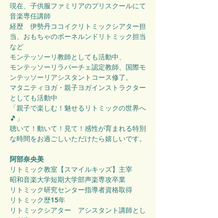
現在、子供服ファミリアのプリスクールにて
音楽専任講師
経歴　伊勢丹ココイクリトミックシアター担
当、おもちゃのボーネルンドリトミック担当
など
モンテッソーリ教師としても活動中、
モンテッソーリラパーチェ認定教師、国際モ
ンテッソーリアシスタントコース修了。
マタニティヨガ・親子ヨガインストラクター
としても活動中
「親子で楽しむ！魅せるリトミックの世界へ
🎵」
聴いて！動いて！見て！感性が育まれる特別
な時間をお過ごしいただけたら嬉しいです。
阿部奈央美
リトミック教室【スマイルキッズ】主宰
昭和音楽大学短期大学部声楽専攻卒業
リトミック研究センター指導者資格取得
リトミック歴15年
リトミックシアター　アシスタント講師とし