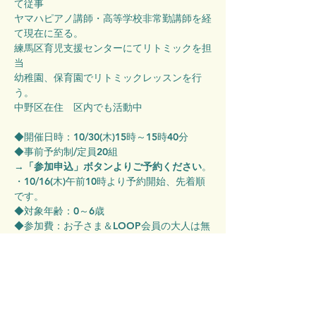
て従事
ヤマハピアノ講師・高等学校非常勤講師を経
て現在に至る。
練馬区育児支援センターにてリトミックを担
当
幼稚園、保育園でリトミックレッスンを行
う。
中野区在住　区内でも活動中
◆開催日時：10/30(木)15時～15時40分
◆事前予約制/定員20組
→
「参加申込」ボタンよりご予約ください
。
・10/16(木)午前10時より予約開始、先着順
です。
◆対象年齢：0～6歳
◆参加費：お子さま＆LOOP会員の大人は無
料/LOOP非会員の大人は入館料500円を頂戴
します。
◆イベント当日は受付が混み合いますので、
開始15分前までを目安にご来館をお願いし
ます。
◆イベント当日、当館スタッフによる写真お